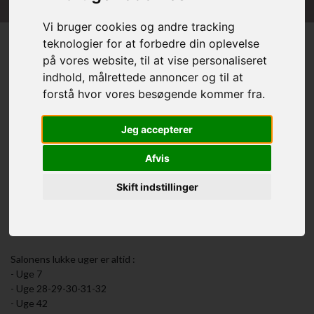
Vi bruger cookies og andre tracking
teknologier for at forbedre din oplevelse
på vores website, til at vise personaliseret
Velkommen til Hair-Flair by
indhold, målrettede annoncer og til at
Fabrin!
forstå hvor vores besøgende kommer fra.
Hos mig vil du altid mærke ro og afslappethed.
Jeg accepterer
Jeg vil stå klar med et smil, og rådgivning, så vi sammen finder den
Afvis
bedste løsning for dig, jeg ligger stor vægt på, at I min salon skal
alle føle sig velkomne.
Skift indstillinger
Jeg håber vi ses.
Salonens lukke uger er altid :
- Uge 7
- Uge 28-29-30-31-32
- Uge 42